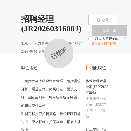
招聘经理
收藏
(JR2026031600J)
立即申请
我已阅读并确认
个
北京市
/
人力资源部
/
职能与支持
/
1
人 /
人信息处理授权书
已结束
2026-06-01
更新 /
职位描述
相似职位
1. 负责社会招聘全流程管理，包括需求
体验治理产品
专家(JR202608
分析、渠道选择、简历筛选、面试安
0600L)
排、offer谈判等，独立负责所支持部门
企业级事业部
/
产品
/
北京市
的职位交付工作;
2026-08-07
更
2. 制定和执行招聘策略，确保招聘目标
新
达成，建立和维护招聘渠道，拓展人才
产品专家（出
资源;