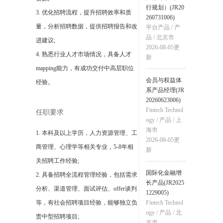
行规划）(JR20
3. 优化招聘流程，提升招聘效率和质
260731006)
量，分析招聘数据，提供招聘报告和改
平台产品
/
产
品
/
北京市
进建议;
2026-08-05
更
4. 熟悉行业人才市场情况，具备人才
新
mapping能力，有成功交付中高层职位
会员与权益体
经验。
系产品经理(JR
20260623006)
Fintech Technol
任职要求
ogy
/
产品
/
上
海市
1. 本科及以上学历，人力资源管理、工
2026-08-05
更
商管理、心理学等相关专业，5-8年相
新
关招聘工作经验;
国际化金融增
2. 具备招聘全流程管理经验，包括需求
长产品(JR2025
分析、渠道管理、面试评估、offer谈判
1229005)
等，有社会招聘项目经验，能够独立负
Fintech Technol
ogy
/
产品
/
北
责中型招聘项目;
京市