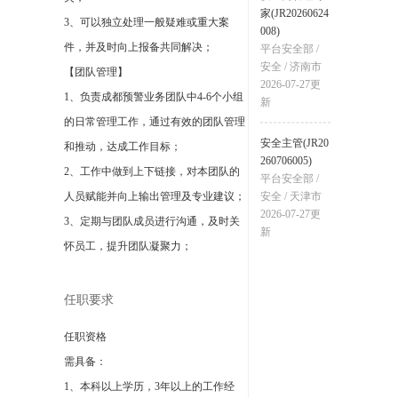
家(JR20260624
3、可以独立处理一般疑难或重大案
008)
件，并及时向上报备共同解决；
平台安全部
/
安全
/
济南市
【团队管理】
2026-07-27
更
1、负责成都预警业务团队中4-6个小组
新
的日常管理工作，通过有效的团队管理
安全主管(JR20
和推动，达成工作目标；
260706005)
2、工作中做到上下链接，对本团队的
平台安全部
/
人员赋能并向上输出管理及专业建议；
安全
/
天津市
2026-07-27
更
3、定期与团队成员进行沟通，及时关
新
怀员工，提升团队凝聚力；
任职要求
任职资格
需具备：
1、本科以上学历，3年以上的工作经