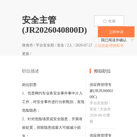
安全主管
收藏
(JR2026040800D)
立即申请
我已阅读并确认
个
珠海市
/
平台安全部
/
安全
/
2
人 /
2026-07-27
人信息处理授权书
更新 /
职位描述
相似职位
岗位职责
供应商管理专
家(JR20260602
1、负责网约车业务安全事件事中介入
00C)
工作，对安全事件进行分析甄别，发现
平台安全部
/
安全
/
大连市
危险隐患；
2026-08-03
更
2、针对危险场景或安全隐患，开展有
新
效处置，排除隐患或最大可能减小损
供应商管理专
失；